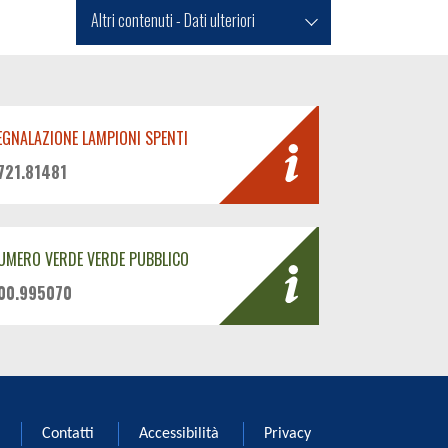
Altri contenuti - Dati ulteriori
EGNALAZIONE LAMPIONI SPENTI
721.81481
UMERO VERDE VERDE PUBBLICO
00.995070
Contatti
Accessibilità
Privacy