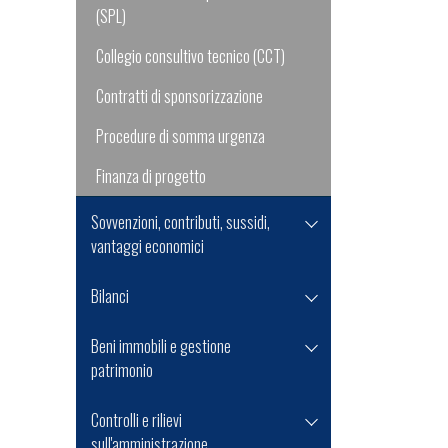
(SPL)
Collegio consultivo tecnico (CCT)
Contratti di sponsorizzazione
Procedure di somma urgenza
Finanza di progetto
Sovvenzioni, contributi, sussidi,
vantaggi economici
Bilanci
Beni immobili e gestione
patrimonio
Controlli e rilievi
sull'amministrazione