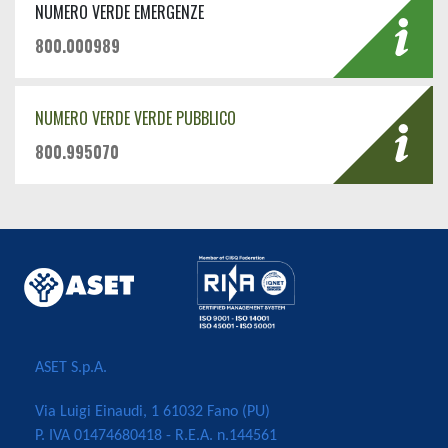
NUMERO VERDE EMERGENZE
800.000989
NUMERO VERDE VERDE PUBBLICO
800.995070
ASET S.p.A.
Via Luigi Einaudi, 1 61032 Fano (PU)
P. IVA 01474680418 - R.E.A. n.144561