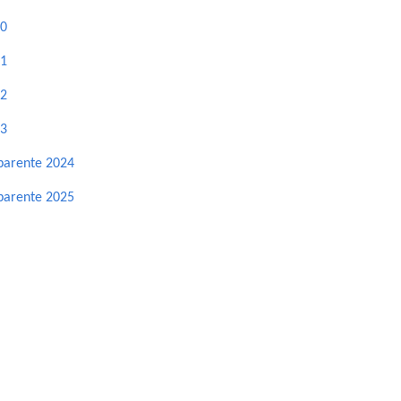
20
21
22
23
sparente 2024
sparente 2025