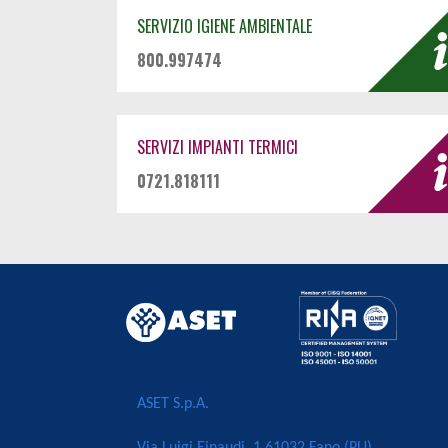
SERVIZIO IGIENE AMBIENTALE
800.997474
SERVIZI IMPIANTI TERMICI
0721.818111
ASET S.p.A.
Via Luigi Einaudi, 1 61032 Fano (PU)