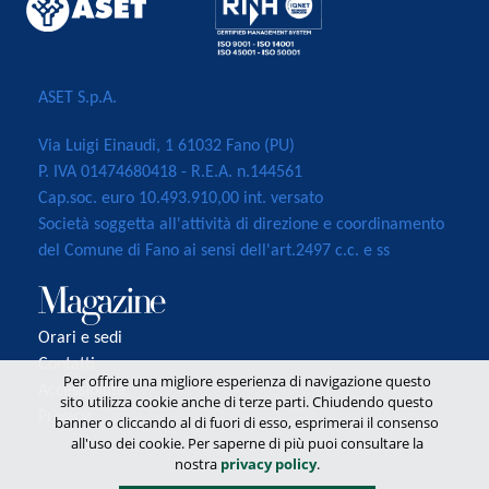
ASET S.p.A.
Via Luigi Einaudi, 1 61032 Fano (PU)
P. IVA 01474680418 - R.E.A. n.144561
Cap.soc. euro 10.493.910,00 int. versato
Società soggetta all'attività di direzione e coordinamento
del Comune di Fano ai sensi dell'art.2497 c.c. e ss
Orari e sedi
Contatti
Per offrire una migliore esperienza di navigazione questo
Accessibilità
sito utilizza cookie anche di terze parti. Chiudendo questo
Privacy
banner o cliccando al di fuori di esso, esprimerai il consenso
all'uso dei cookie. Per saperne di più puoi consultare la
nostra
privacy policy
.