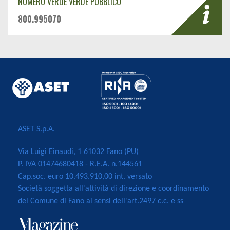
NUMERO VERDE VERDE PUBBLICO
800.995070
ASET S.p.A.
Via Luigi Einaudi, 1 61032 Fano (PU)
P. IVA 01474680418 - R.E.A. n.144561
Cap.soc. euro 10.493.910,00 int. versato
Società soggetta all'attività di direzione e coordinamento
del Comune di Fano ai sensi dell'art.2497 c.c. e ss