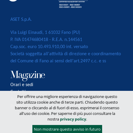
ASET S.p.A.
Via Luigi Einaudi, 1 61032 Fano (PU)
P. IVA 01474680418 - R.E.A. n.144561
Cap.soc. euro 10.493.910,00 int. versato
Società soggetta all'attività di direzione e coordinamento
del Comune di Fano ai sensi dell'art.2497 c.c. e ss
Orari e sedi
Contatti
Per offrire una migliore esperienza di navigazione questo
Accessibilità
sito utilizza cookie anche di terze parti. Chiudendo questo
Privacy
banner o cliccando al di fuori di esso, esprimerai il consenso
all'uso dei cookie. Per saperne di più puoi consultare la
nostra
privacy policy
.