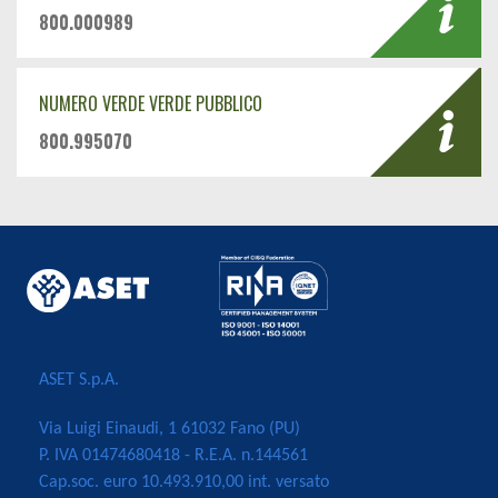
800.000989
NUMERO VERDE VERDE PUBBLICO
800.995070
ASET S.p.A.
Via Luigi Einaudi, 1 61032 Fano (PU)
P. IVA 01474680418 - R.E.A. n.144561
Cap.soc. euro 10.493.910,00 int. versato