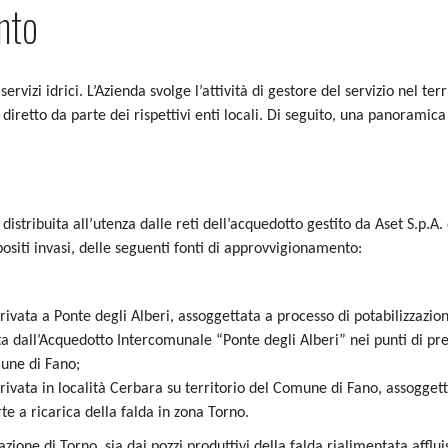
nto
rvizi idrici. L’Azienda svolge l’attività di gestore del servizio nel terr
retto da parte dei rispettivi enti locali. Di seguito, una panoramica 
istribuita all’utenza dalle reti dell’acquedotto gestito da Aset S.p.A. 
positi invasi, delle seguenti fonti di approvvigionamento:
ivata a Ponte degli Alberi, assoggettata a processo di potabilizzazion
ta dall’Acquedotto Intercomunale “Ponte degli Alberi” nei punti di pre
mune di Fano;
ivata in località Cerbara su territorio del Comune di Fano, assoggett
te a ricarica della falda in zona Torno.
azione di Torno, sia dai pozzi produttivi della falda rialimentata afflu