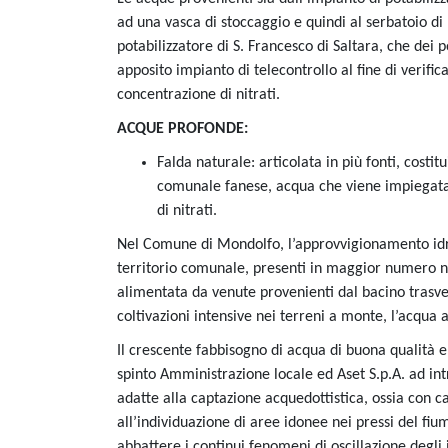
ad una vasca di stoccaggio e quindi al serbatoio di
potabilizzatore di S. Francesco di Saltara, che de
apposito impianto di telecontrollo al fine di verifi
concentrazione di nitrati.
ACQUE PROFONDE:
Falda naturale: articolata in più fonti, costi
comunale fanese, acqua che viene impiegata 
di nitrati.
Nel Comune di Mondolfo, l’approvvigionamento idr
territorio comunale, presenti in maggior numero ne
alimentata da venute provenienti dal bacino trasve
coltivazioni intensive nei terreni a monte, l’acqua a
Il crescente fabbisogno di acqua di buona qualità e l
spinto Amministrazione locale ed Aset S.p.A. ad in
adatte alla captazione acquedottistica, ossia con car
all’individuazione di aree idonee nei pressi del fiu
abbattere i continui fenomeni di oscillazione degli i