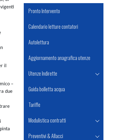
 vigenti
Pronto Intervento
Calendario letture contatori
e
Autolettura
un
Aggiornamento anagrafica utenze
r il
Utenze Indirette
imico –
Guida bolletta acqua
tra due
Tariffe
trare
Modulistica contratti
i
spinta
Preventivi & Allacci