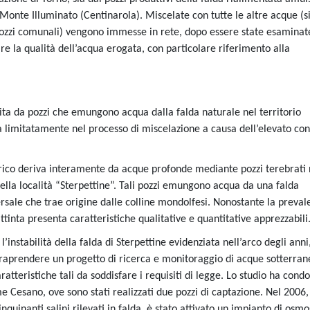
 Monte Illuminato (Centinarola). Miscelate con tutte le altre acque (s
i pozzi comunali) vengono immesse in rete, dopo essere state esaminat
care la qualità dell’acqua erogata, con particolare riferimento alla
tuita da pozzi che emungono acqua dalla falda naturale nel territorio
limitatamente nel processo di miscelazione a causa dell’elevato co
ico deriva interamente da acque profonde mediante pozzi terebrati 
lla località “Sterpettine”. Tali pozzi emungono acqua da una falda
rsale che trae origine dalle colline mondolfesi. Nonostante la preval
ttinta presenta caratteristiche qualitative e quantitative apprezzabili
’instabilità della falda di Sterpettine evidenziata nell’arco degli anni
traprendere un progetto di ricerca e monitoraggio di acque sotterran
atteristiche tali da soddisfare i requisiti di legge. Lo studio ha condo
me Cesano, ove sono stati realizzati due pozzi di captazione. Nel 2006,
nquinanti salini rilevati in falda, è stato attivato un impianto di osmos