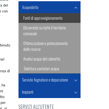
ia del
Acquedotto
e con
Fonti di approvvigionamento
Disservizio su tutto il territorio
comunale
Ottimizzazione e potenziamento
ntenuto
delle risorse
Analisi acque del rubinetto
nel
Telettura contatori acqua
enza di
.
Servizio fognature e depurazione
, ha
Impianti
ee
tto
 per
SERVIZI ALL'UTENTE
i, al