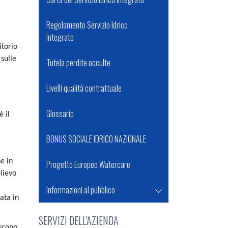
Regolamento Servizio Idrico
Integrato
itorio
sulle
Tutela perdite occulte
Livelli qualità contrattuale
Glossario
è il
BONUS SOCIALE IDRICO NAZIONALE
e in
Progetto Europeo Watercare
lievo
Informazioni al pubblico
ata in
SERVIZI DELL'AZIENDA
iscono