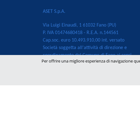
ASET S.p.A.
Via Luigi Einaudi, 1 61032 Fano (PU)
P. IVA 01474680418 - R.E.A. n.144561
Cap.soc. euro 10.493.910,00 int. versato
Società soggetta all'attività di direzione e
coordinamento del Comune di Fano ai sensi
Per offrire una migliore esperienza di navigazione que
dell'art.2497 c.c. e ss