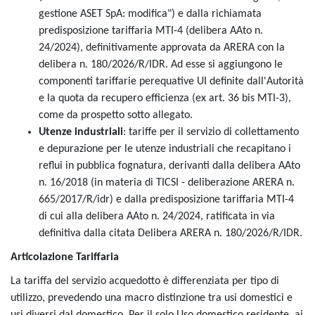
gestione ASET SpA: modifica") e dalla richiamata
predisposizione tariffaria MTI-4 (delibera AAto n.
24/2024), definitivamente approvata da ARERA con la
delibera n. 180/2026/R/IDR. Ad esse si aggiungono le
componenti tariffarie perequative UI definite dall'Autorità
e la quota da recupero efficienza (ex art. 36 bis MTI-3),
come da prospetto sotto allegato.
Utenze industriali
: tariffe per il servizio di collettamento
e depurazione per le utenze industriali che recapitano i
reflui in pubblica fognatura, derivanti dalla delibera AAto
n. 16/2018 (in materia di TICSI - deliberazione ARERA n.
665/2017/R/idr) e dalla predisposizione tariffaria MTI-4
di cui alla delibera AAto n. 24/2024, ratificata in via
definitiva dalla citata Delibera ARERA n. 180/2026/R/IDR.
Articolazione Tariffaria
La tariffa del servizio acquedotto è differenziata per tipo di
utilizzo, prevedendo una macro distinzione tra usi domestici e
usi diversi dal domestico. Per il solo Uso domestico residente, ai