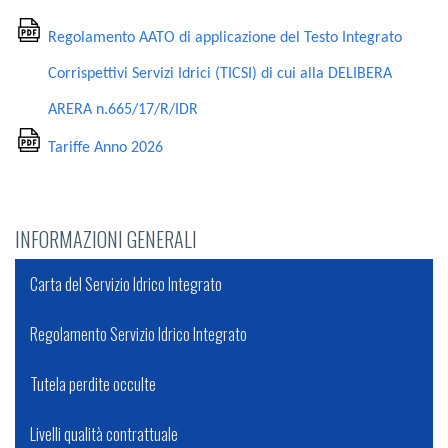
Regolamento AATO di applicazione del Testo Integrato
Corrispettivi Servizi Idrici (TICSI) di cui alla DELIBERA
ARERA n.665/17/R/IDR
Tariffe Anno 2026
INFORMAZIONI GENERALI
Carta del Servizio Idrico Integrato
Regolamento Servizio Idrico Integrato
Tutela perdite occulte
Livelli qualità contrattuale