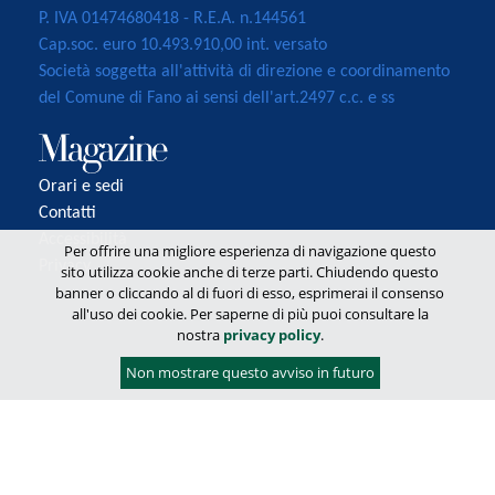
P. IVA 01474680418 - R.E.A. n.144561
Cap.soc. euro 10.493.910,00 int. versato
Società soggetta all'attività di direzione e coordinamento
del Comune di Fano ai sensi dell'art.2497 c.c. e ss
Orari e sedi
Contatti
Accessibilità
Per offrire una migliore esperienza di navigazione questo
Privacy
sito utilizza cookie anche di terze parti. Chiudendo questo
banner o cliccando al di fuori di esso, esprimerai il consenso
all'uso dei cookie. Per saperne di più puoi consultare la
nostra
privacy policy
.