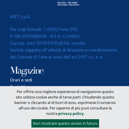
ASET S.p.A.
Via Luigi Einaudi, 1 61032 Fano (PU)
P. IVA 01474680418 - R.E.A. n.144561
Cap.soc. euro 10.493.910,00 int. versato
Società soggetta all'attività di direzione e coordinamento
del Comune di Fano ai sensi dell'art.2497 c.c. e ss
Orari e sedi
Contatti
Per offrire una migliore esperienza di navigazione questo
Accessibilità
sito utilizza cookie anche di terze parti. Chiudendo questo
Privacy
banner o cliccando al di fuori di esso, esprimerai il consenso
all'uso dei cookie. Per saperne di più puoi consultare la
nostra
privacy policy
.