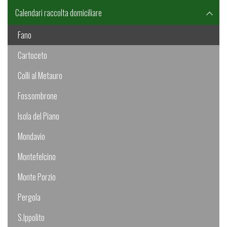
Calendari raccolta domiciliare
Fano
Cartoceto
Colli al Metauro
Fossombrone
Isola del Piano
Mondavio
Montefelcino
Monte Porzio
Pergola
S.Ippolito