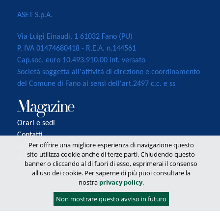
ASET S.p.A.
Via Luigi Einaudi, 1 61032 Fano (PU)
P. IVA 01474680418 - R.E.A. n.144561
Cap.soc. euro 10.493.910,00 int. versato
Società soggetta all'attività di direzione e coordinamento
del Comune di Fano ai sensi dell'art.2497 c.c. e ss
Orari e sedi
Contatti
Per offrire una migliore esperienza di navigazione questo
Accessibilità
sito utilizza cookie anche di terze parti. Chiudendo questo
Privacy
banner o cliccando al di fuori di esso, esprimerai il consenso
all'uso dei cookie. Per saperne di più puoi consultare la
nostra
privacy policy
.