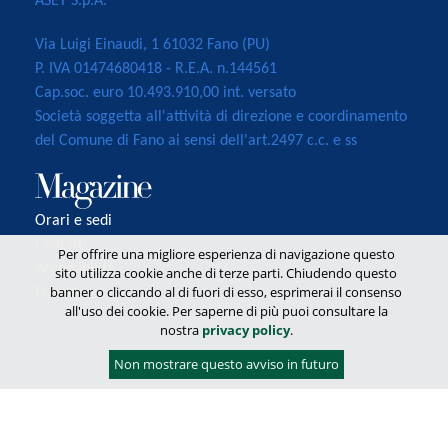
ASET S.p.A.
Via Luigi Einaudi, 1 61032 Fano (PU)
P. IVA 01474680418 - R.E.A. n.144561
Cap.soc. euro 10.493.910,00 int. versato
Società soggetta all'attività di direzione e coordinamento
del Comune di Fano ai sensi dell'art.2497 c.c. e ss
Orari e sedi
Contatti
Per offrire una migliore esperienza di navigazione questo
Accessibilità
sito utilizza cookie anche di terze parti. Chiudendo questo
banner o cliccando al di fuori di esso, esprimerai il consenso
Privacy
all'uso dei cookie. Per saperne di più puoi consultare la
nostra
privacy policy
.