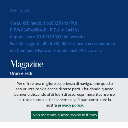
ASET S.p.A.
Via Luigi Einaudi, 1 61032 Fano (PU)
P. IVA 01474680418 - R.E.A. n.144561
Cap.soc. euro 10.493.910,00 int. versato
Società soggetta all'attività di direzione e coordinamento
del Comune di Fano ai sensi dell'art.2497 c.c. e ss
Orari e sedi
Contatti
Per offrire una migliore esperienza di navigazione questo
Accessibilità
sito utilizza cookie anche di terze parti. Chiudendo questo
banner o cliccando al di fuori di esso, esprimerai il consenso
Privacy
all'uso dei cookie. Per saperne di più puoi consultare la
nostra
privacy policy
.